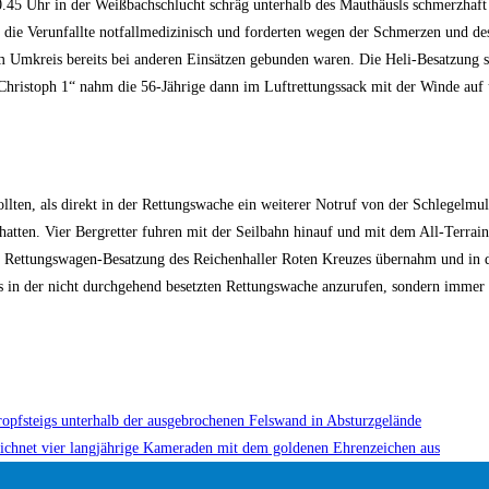
0.45 Uhr in der Weißbachschlucht schräg unterhalb des Mauthäusls schmerzhaft
 die Verunfallte notfallmedizinisch und forderten wegen der Schmerzen und des
m Umkreis bereits bei anderen Einsätzen gebunden waren. Die Heli-Besatzung set
„Christoph 1“ nahm die 56-Jährige dann im Luftrettungssack mit der Winde auf
llten, als direkt in der Rettungswache ein weiterer Notruf von der Schlegelmu
ten. Vier Bergretter fuhren mit der Seilbahn hinauf und mit dem All-Terrain-
e Rettungswagen-Besatzung des Reichenhaller Roten Kreuzes übernahm und in d
als in der nicht durchgehend besetzten Rettungswache anzurufen, sondern imme
tropfsteigs unterhalb der ausgebrochenen Felswand in Absturzgelände
zeichnet vier langjährige Kameraden mit dem goldenen Ehrenzeichen aus