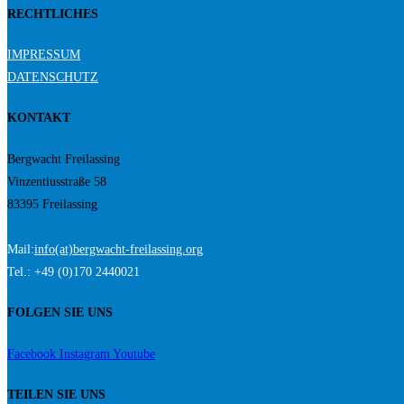
RECHTLICHES
IMPRESSUM
DATENSCHUTZ
KONTAKT
Bergwacht Freilassing
Vinzentiusstraße 58
83395 Freilassing
Mail:
info(at)bergwacht-freilassing.org
Tel.: +49 (0)170 2440021
FOLGEN SIE UNS
Facebook
Instagram
Youtube
TEILEN SIE UNS