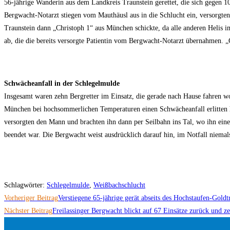
56-jährige Wanderin aus dem Landkreis Traunstein gerettet, die sich gegen 1
Bergwacht-Notarzt stiegen vom Mauthäusl aus in die Schlucht ein, versorgten
Traunstein dann „Christoph 1“ aus München schickte, da alle anderen Helis i
ab, die die bereits versorgte Patientin vom Bergwacht-Notarzt übernahmen. 
Schwächeanfall in der Schlegelmulde
Insgesamt waren zehn Bergretter im Einsatz, die gerade nach Hause fahren wo
München bei hochsommerlichen Temperaturen einen Schwächeanfall erlitten hat
versorgten den Mann und brachten ihn dann per Seilbahn ins Tal, wo ihn ein
beendet war. Die Bergwacht weist ausdrücklich darauf hin, im Notfall niem
Schlagwörter
:
Schlegelmulde
,
Weißbachschlucht
Weitere
Vorheriger Beitrag
Verstiegene 65-jährige gerät abseits des Hochstaufen-Gold
Artikel
Nächster Beitrag
Freilassinger Bergwacht blickt auf 67 Einsätze zurück und 
ansehen