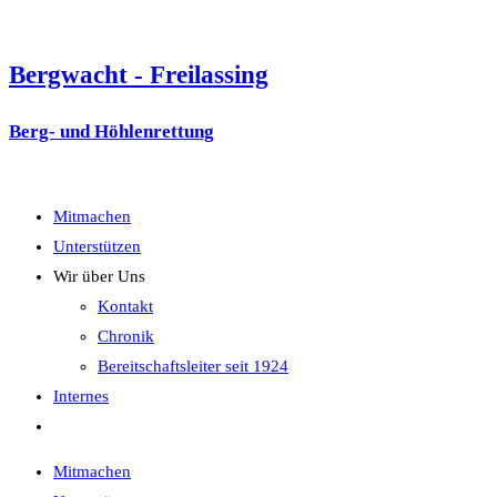
Zum
Inhalt
Bergwacht - Freilassing
springen
Berg- und Höhlenrettung
Mitmachen
Unterstützen
Wir über Uns
Kontakt
Chronik
Bereitschaftsleiter seit 1924
Internes
Website-
Suche
Mitmachen
umschalten