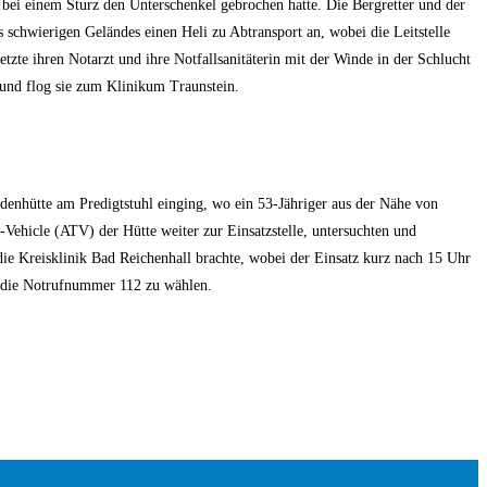
 bei einem Sturz den Unterschenkel gebrochen hatte. Die Bergretter und der
 schwierigen Geländes einen Heli zu Abtransport an, wobei die Leitstelle
zte ihren Notarzt und ihre Notfallsanitäterin mit der Winde in der Schlucht
 und flog sie zum Klinikum Traunstein.
ldenhütte am Predigtstuhl einging, wo ein 53-Jähriger aus der Nähe von
Vehicle (ATV) der Hütte weiter zur Einsatzstelle, untersuchten und
ie Kreisklinik Bad Reichenhall brachte, wobei der Einsatz kurz nach 15 Uhr
r die Notrufnummer 112 zu wählen.