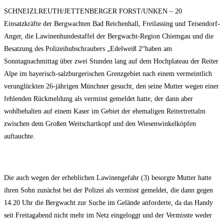
veröffentlicht:
SCHNEIZLREUTH/JETTENBERGER FORST/UNKEN – 20
Einsatzkräfte der Bergwachten Bad Reichenhall, Freilassing und Teisendorf-
Anger, die Lawinenhundestaffel der Bergwacht-Region Chiemgau und die
Besatzung des Polizeihubschraubers „Edelweiß 2“haben am
Sonntagnachmittag über zwei Stunden lang auf dem Hochplateau der Reiter
Alpe im bayerisch-salzburgerischen Grenzgebiet nach einem vermeintlich
verunglückten 26-jährigen Münchner gesucht, den seine Mutter wegen einer
fehlenden Rückmeldung als vermisst gemeldet hatte, der dann aber
wohlbehalten auf einem Kaser im Gebiet der ehemaligen Reitertrettalm
zwischen dem Großen Weitschartkopf und den Wiesenwinkelköpfen
auftauchte.
Die auch wegen der erheblichen Lawinengefahr (3) besorgte Mutter hatte
ihren Sohn zunächst bei der Polizei als vermisst gemeldet, die dann gegen
14.20 Uhr die Bergwacht zur Suche im Gelände anforderte, da das Handy
seit Freitagabend nicht mehr im Netz eingeloggt und der Vermisste weder