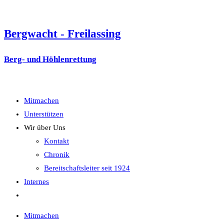
Zum
Inhalt
Bergwacht - Freilassing
springen
Berg- und Höhlenrettung
Menü
Mitmachen
Unterstützen
Wir über Uns
Kontakt
Chronik
Bereitschaftsleiter seit 1924
Internes
Website-
Suche
Mitmachen
umschalten