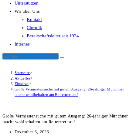
Unterstützen
Wir über Uns
Kontakt
Chronik
Bereitschaftsleiter seit 1924
Internes
Startseite
>
Aktuelles
>
Einsätze
>
Große Vermisstensuche mit gutem Ausgang: 26-jähriger Münchner
taucht wohlbehalten am Reitertrett auf
Große Vermisstensuche mit gutem Ausgang: 26-jähriger Münchner
taucht wohlbehalten am Reitertrett auf
Beitrag
Dezember 3, 2023