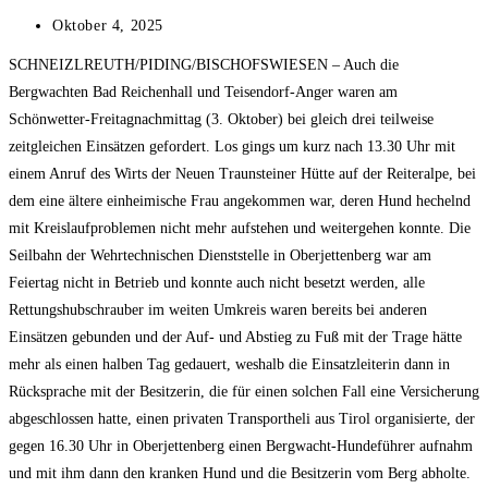
Beitrag
Oktober 4, 2025
veröffentlicht:
SCHNEIZLREUTH/PIDING/BISCHOFSWIESEN – Auch die
Bergwachten Bad Reichenhall und Teisendorf-Anger waren am
Schönwetter-Freitagnachmittag (3. Oktober) bei gleich drei teilweise
zeitgleichen Einsätzen gefordert. Los gings um kurz nach 13.30 Uhr mit
einem Anruf des Wirts der Neuen Traunsteiner Hütte auf der Reiteralpe, bei
dem eine ältere einheimische Frau angekommen war, deren Hund hechelnd
mit Kreislaufproblemen nicht mehr aufstehen und weitergehen konnte. Die
Seilbahn der Wehrtechnischen Dienststelle in Oberjettenberg war am
Feiertag nicht in Betrieb und konnte auch nicht besetzt werden, alle
Rettungshubschrauber im weiten Umkreis waren bereits bei anderen
Einsätzen gebunden und der Auf- und Abstieg zu Fuß mit der Trage hätte
mehr als einen halben Tag gedauert, weshalb die Einsatzleiterin dann in
Rücksprache mit der Besitzerin, die für einen solchen Fall eine Versicherung
abgeschlossen hatte, einen privaten Transportheli aus Tirol organisierte, der
gegen 16.30 Uhr in Oberjettenberg einen Bergwacht-Hundeführer aufnahm
und mit ihm dann den kranken Hund und die Besitzerin vom Berg abholte.