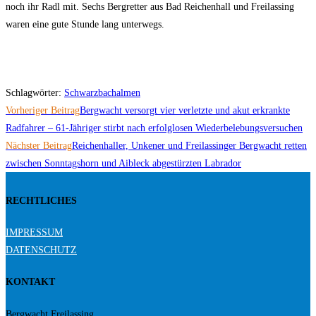
noch ihr Radl mit. Sechs Bergretter aus Bad Reichenhall und Freilassing
waren eine gute Stunde lang unterwegs.
Schlagwörter
:
Schwarzbachalmen
Weitere
Vorheriger Beitrag
Bergwacht versorgt vier verletzte und akut erkrankte
Artikel
Radfahrer – 61-Jähriger stirbt nach erfolglosen Wiederbelebungsversuchen
Nächster Beitrag
Reichenhaller, Unkener und Freilassinger Bergwacht retten
ansehen
zwischen Sonntagshorn und Aibleck abgestürzten Labrador
RECHTLICHES
IMPRESSUM
DATENSCHUTZ
KONTAKT
Bergwacht Freilassing