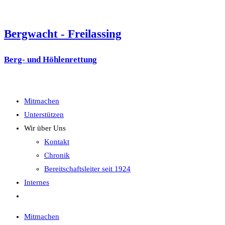
Zum
Inhalt
Bergwacht - Freilassing
springen
Berg- und Höhlenrettung
Menü
Mitmachen
Unterstützen
Wir über Uns
Kontakt
Chronik
Bereitschaftsleiter seit 1924
Internes
Website-
Suche
Mitmachen
umschalten