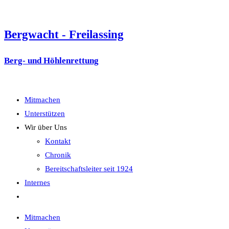
Zum
Inhalt
Bergwacht - Freilassing
springen
Berg- und Höhlenrettung
Mitmachen
Unterstützen
Wir über Uns
Kontakt
Chronik
Bereitschaftsleiter seit 1924
Internes
Website-
Suche
Mitmachen
umschalten