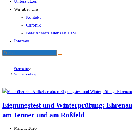
Unterstützen
Wir über Uns
Kontakt
Chronik
Bereitschaftsleiter seit 1924
Internes
Startseite
>
Winterprüfung
Eignungstest und Winterprüfung: Ehrenam
am Jenner und am Roßfeld
Beitrag
März 1, 2026