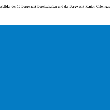
er 15 Bergwacht-Bereitschaften und der Bergwacht-Region Chiemgau habe