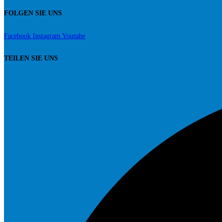
am
FOLGEN SIE UNS
Jenner
und
Facebook
Instagram
Youtube
am
Roßfeld
TEILEN SIE UNS