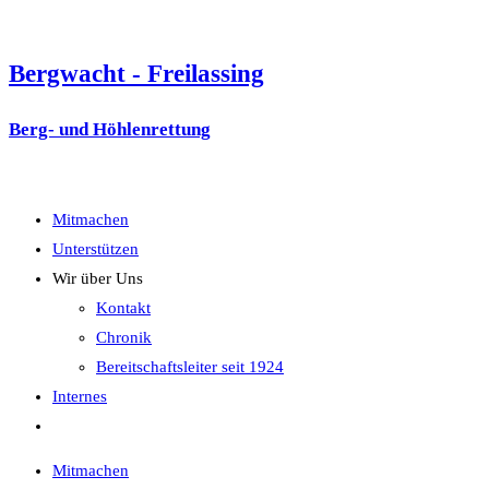
Zum
Inhalt
Bergwacht - Freilassing
springen
Berg- und Höhlenrettung
Menü
Mitmachen
Unterstützen
Wir über Uns
Kontakt
Chronik
Bereitschaftsleiter seit 1924
Internes
Website-
Suche
Mitmachen
umschalten