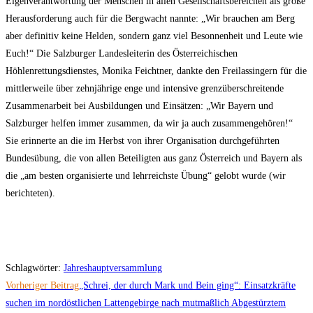
Eigenverantwortung der Menschen in allen Gesellschaftsbereichen als große
Herausforderung auch für die Bergwacht nannte: „Wir brauchen am Berg
aber definitiv keine Helden, sondern ganz viel Besonnenheit und Leute wie
Euch!“ Die Salzburger Landesleiterin des Österreichischen
Höhlenrettungsdienstes, Monika Feichtner, dankte den Freilassingern für die
mittlerweile über zehnjährige enge und intensive grenzüberschreitende
Zusammenarbeit bei Ausbildungen und Einsätzen: „Wir Bayern und
Salzburger helfen immer zusammen, da wir ja auch zusammengehören!“
Sie erinnerte an die im Herbst von ihrer Organisation durchgeführten
Bundesübung, die von allen Beteiligten aus ganz Österreich und Bayern als
die „am besten organisierte und lehrreichste Übung“ gelobt wurde (wir
berichteten).
Schlagwörter
:
Jahreshauptversammlung
Weitere
Vorheriger Beitrag
„Schrei, der durch Mark und Bein ging“: Einsatzkräfte
Artikel
suchen im nordöstlichen Lattengebirge nach mutmaßlich Abgestürztem