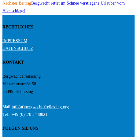
Nächster Beitrag
Bergwacht rettet im Schnee verstiegene Urlauber vom
ansehen
Hochschlegel
RECHTLICHES
IMPRESSUM
DATENSCHUTZ
KONTAKT
Bergwacht Freilassing
Vinzentiusstraße 58
83395 Freilassing
Mail:
info(at)bergwacht-freilassing.org
Tel.: +49 (0)170 2440021
FOLGEN SIE UNS