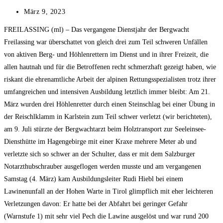
Beitrag
März 9, 2023
veröffentlicht:
FREILASSING (ml) – Das vergangene Dienstjahr der Bergwacht
Freilassing war überschattet von gleich drei zum Teil schweren Unfällen
von aktiven Berg- und Höhlenrettern im Dienst und in ihrer Freizeit, die
allen hautnah und für die Betroffenen recht schmerzhaft gezeigt haben, wie
riskant die ehrenamtliche Arbeit der alpinen Rettungsspezialisten trotz ihrer
umfangreichen und intensiven Ausbildung letztlich immer bleibt: Am 21.
März wurden drei Höhlenretter durch einen Steinschlag bei einer Übung in
der Reischlklamm in Karlstein zum Teil schwer verletzt (wir berichteten),
am 9. Juli stürzte der Bergwachtarzt beim Holztransport zur Seeleinsee-
Diensthütte im Hagengebirge mit einer Kraxe mehrere Meter ab und
verletzte sich so schwer an der Schulter, dass er mit dem Salzburger
Notarzthubschrauber ausgeflogen werden musste und am vergangenen
Samstag (4. März) kam Ausbildungsleiter Rudi Hiebl bei einem
Lawinenunfall an der Hohen Warte in Tirol glimpflich mit eher leichteren
Verletzungen davon: Er hatte bei der Abfahrt bei geringer Gefahr
(Warnstufe 1) mit sehr viel Pech die Lawine ausgelöst und war rund 200