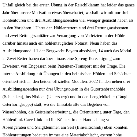
Unfall gleich bei der ersten Übung in der Reischlklamm hat leider das ganze
Jahr über unsere Motivation etwas überschattet, weshalb wir mit nur drei
Höhlentouren und drei Ausbildungsabenden viel weniger gemacht haben als
in den Vorjahren.“ Unter den Höhlenrettern sind drei Rettungsassistenten
und zwei Rettungssanitäter zur Versorgung von Verletzten in der Höhle –
darüber hinaus auch ein höhlentauglicher Notarzt. Neun haben das
Ausbildungsmodul 1 der Bergwacht Bayern absolviert, 14 auch das Modul
2. Zwei Retter haben darüber hinaus eine Spreng-Berechtigung zum
Erweitern von Engpässen beim Patienten-Transport mit der Trage. Die
interne Ausbildung mit Übungen in den heimischen Höhlen und Schächten
orientiert sich an den beiden offiziellen Modulen. 2022 fanden neben drei
Ausbildungsabenden nur drei Übungstouren in die Gutortenbrandhöhle
(Schlenken), ins Nixloch (Untersberg) und in den Lengfeldkeller (Taugl –
Osterhorngruppe) statt, wo die Einsatzkräfte das Begehen von
Wasserhöhlen, die Geisteinsbearbeitung, die Orientierung unter Tage, den
Höhlenfunk Cave Link und ihr Können in der Handhabung von
Abseilgeräten und Steigklemmen am Seil (Einseiltechnik) üben konnten.
Höhlenrettungen bedeuten immer eine Materialschlacht, extrem hohe