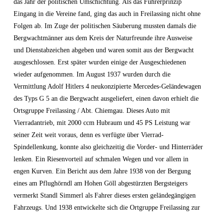
das Jahr der politischen Umschichtung. Als das Führerprinzip
Eingang in die Vereine fand, ging das auch in Freilassing nicht ohne
Folgen ab. Im Zuge der politischen Säuberung mussten damals die
Bergwachtmänner aus dem Kreis der Naturfreunde ihre Ausweise
und Dienstabzeichen abgeben und waren somit aus der Bergwacht
ausgeschlossen. Erst später wurden einige der Ausgeschiedenen
wieder aufgenommen. Im August 1937 wurden durch die
Vermittlung Adolf Hitlers 4 neukonzipierte Mercedes-Geländewagen
des Typs G 5 an die Bergwacht ausgeliefert, einen davon erhielt die
Ortsgruppe Freilassing / Abt. Chiemgau. Dieses Auto mit
Vierradantrieb, mit 2000 ccm Hubraum und 45 PS Leistung war
seiner Zeit weit voraus, denn es verfügte über Vierrad-
Spindellenkung, konnte also gleichzeitig die Vorder- und Hinterräder
lenken. Ein Riesenvorteil auf schmalen Wegen und vor allem in
engen Kurven. Ein Bericht aus dem Jahre 1938 von der Bergung
eines am Pflughörndl am Hohen Göll abgestürzten Bergsteigers
vermerkt Standl Simmerl als Fahrer dieses ersten geländegängigen
Fahrzeugs. Und 1938 entwickelte sich die Ortgruppe Freilassing zur