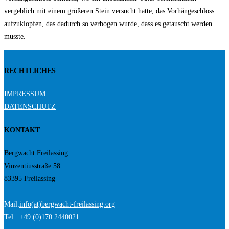
vergeblich mit einem größeren Stein versucht hatte, das Vorhängeschloss
aufzuklopfen, das dadurch so verbogen wurde, dass es getauscht werden
musste.
RECHTLICHES
IMPRESSUM
DATENSCHUTZ
KONTAKT
Bergwacht Freilassing
Vinzentiusstraße 58
83395 Freilassing
Mail:
info(at)bergwacht-freilassing.org
Tel.: +49 (0)170 2440021