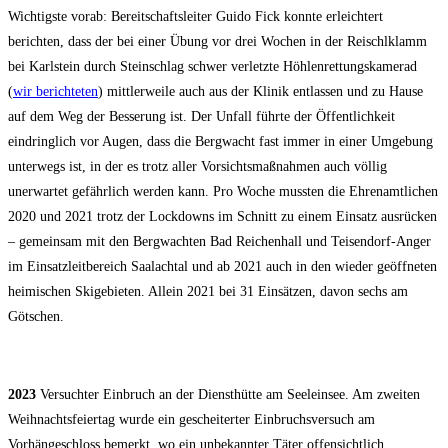
Wichtigste vorab: Bereitschaftsleiter Guido Fick konnte erleichtert
berichten, dass der bei einer Übung vor drei Wochen in der Reischlklamm
bei Karlstein durch Steinschlag schwer verletzte Höhlenrettungskamerad
(
wir berichteten
) mittlerweile auch aus der Klinik entlassen und zu Hause
auf dem Weg der Besserung ist. Der Unfall führte der Öffentlichkeit
eindringlich vor Augen, dass die Bergwacht fast immer in einer Umgebung
unterwegs ist, in der es trotz aller Vorsichtsmaßnahmen auch völlig
unerwartet gefährlich werden kann. Pro Woche mussten die Ehrenamtlichen
2020 und 2021 trotz der Lockdowns im Schnitt zu einem Einsatz ausrücken
– gemeinsam mit den Bergwachten Bad Reichenhall und Teisendorf-Anger
im Einsatzleitbereich Saalachtal und ab 2021 auch in den wieder geöffneten
heimischen Skigebieten. Allein 2021 bei 31 Einsätzen, davon sechs am
Götschen.
2023
Versuchter Einbruch an der Diensthütte am Seeleinsee. Am zweiten
Weihnachtsfeiertag wurde ein gescheiterter Einbruchsversuch am
Vorhängeschloss bemerkt, wo ein unbekannter Täter offensichtlich